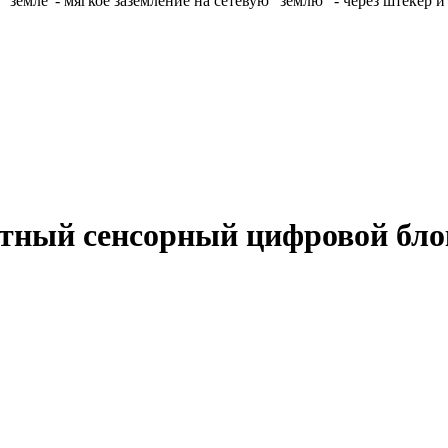
й "земле"- мягкое заземление на сетевую "землю" - через штекер 
ный сенсорный цифровой бло