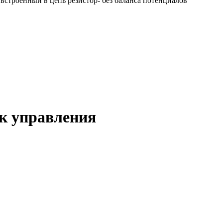
и встроенный в цепь резистор- без баланса потенциалов
к управления