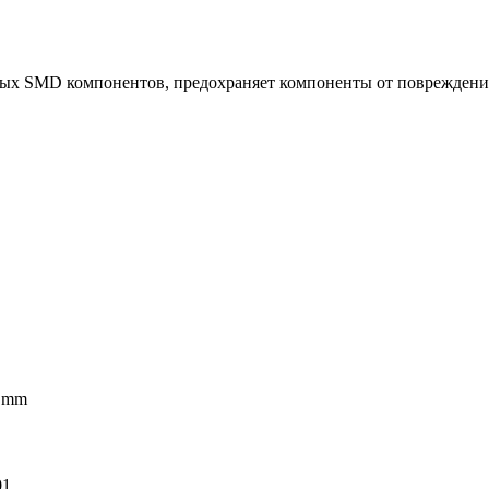
ных SMD компонентов, предохраняет компоненты от повреждений
5 mm
01