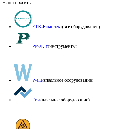
Наши проекты
ETK-Комплект
(все оборудование)
Pro'sKit'
(инструменты)
Weller
(паяльное оборудование)
Ersa
(паяльное оборудование)