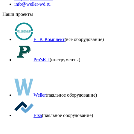
info@weller-wd.ru
Наши проекты
ETK-Комплект
(все оборудование)
Pro'sKit'
(инструменты)
Weller
(паяльное оборудование)
Ersa
(паяльное оборудование)