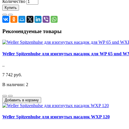
Количество
Купить
Рекомендуемые товары
Weller Spitzenhulse для изогнутых насадок для WP 65 und W
..
7 742 руб.
В наличии: 2
Добавить в корзину
Weller Spitzenhulse для изогнутых насадок WXP 120
..