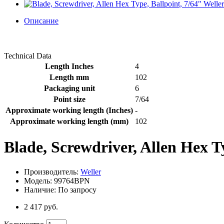
Описание
Technical Data
Length Inches
4
Length mm
102
Packaging unit
6
Point size
7/64
Approximate working length (Inches)
-
Approximate working length (mm)
102
Blade, Screwdriver, Allen Hex T
Производитель:
Weller
Модель: 99764BPN
Наличие: По запросу
2 417 руб.