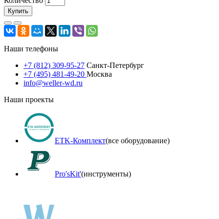
Количество
Купить
Наши телефоны
+7 (812) 309-95-27
Санкт-Петербург
+7 (495) 481-49-20
Москва
info@weller-wd.ru
Наши проекты
ETK-Комплект
(все оборудование)
Pro'sKit'
(инструменты)