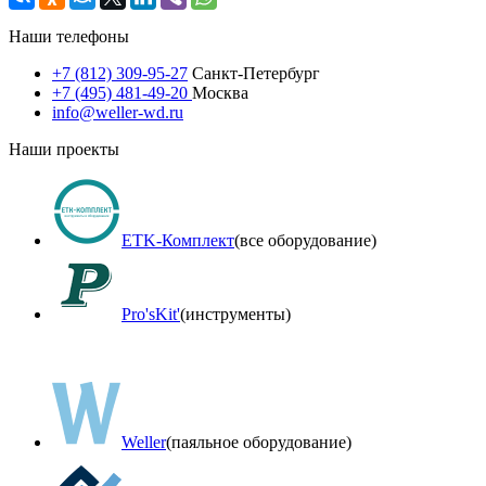
Наши телефоны
+7 (812) 309-95-27
Санкт-Петербург
+7 (495) 481-49-20
Москва
info@weller-wd.ru
Наши проекты
ETK-Комплект
(все оборудование)
Pro'sKit'
(инструменты)
Weller
(паяльное оборудование)