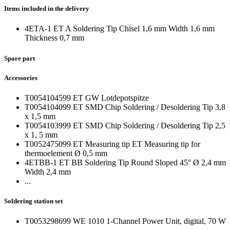
Items included in the delivery
4ETA-1 ET A Soldering Tip Chisel 1,6 mm Width 1,6 mm
Thickness 0,7 mm
Spare part
Accessories
T0054104599 ET GW Lotdepotspitze
T0054104099 ET SMD Chip Soldering / Desoldering Tip 3,8
x 1,5 mm
T0054103999 ET SMD Chip Soldering / Desoldering Tip 2,5
x 1, 5 mm
T0052475099 ET Measuring tip ET Measuring tip for
thermoelement Ø 0,5 mm
4ETBB-1 ET BB Soldering Tip Round Sloped 45° Ø 2,4 mm
Width 2,4 mm
...
Soldering station set
T0053298699 WE 1010 1-Channel Power Unit, digital, 70 W