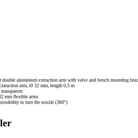
t double aluminium extraction arm with valve and bench mounting brac
xtraction arm, Ø 32 mm, length 0,5 m
transparent
2 mm flexible arms
sibility to turn the nozzle (360°)
ler