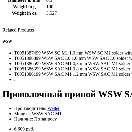
Diameter in mm
0.3
Weight in g
100
Weight in oz
3.527
Related Products
WSW
T0051387499 WSW SC M1 1,0 mm WSW SC M1 solder wire, 
T0051386899 WSW SAC L0 1,0 mm WSW SAC L0 solder wire
T0051386599 WSW SAC M1 0,3 mm WSW SAC M1 solder wir
T0051386399 WSW SAC M1 0,8 mm WSW SAC M1 solder wir
T0051386199 WSW SAC M1 1,2 mm WSW SAC M1 solder wir
...
Проволочный припой WSW SAC
Производитель:
Weller
Модель: WSW SAC M1
Наличие: По запросу
6 609 руб.