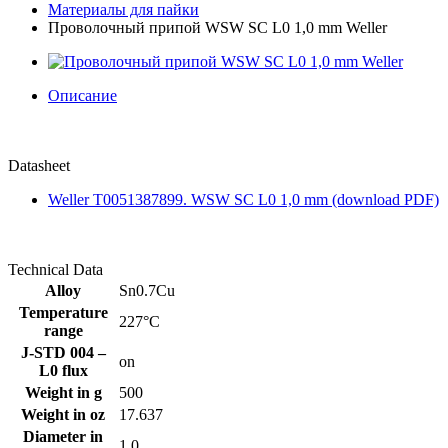
Материалы для пайки
Проволочный припой WSW SC L0 1,0 mm Weller
Описание
Datasheet
Weller T0051387899. WSW SC L0 1,0 mm (download PDF)
Technical Data
Alloy
Sn0.7Cu
Temperature
227°C
range
J-STD 004 –
on
L0 flux
Weight in g
500
Weight in oz
17.637
Diameter in
1.0