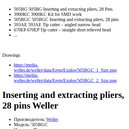
505BG 505BG Inserting and extracting pliers, 28 Pins
3900KC 3900KC Kit for SMD work
505BGC 505BGC Inserting and extracting pliers, 28 pins
593AE 593AE Tip cutter – angled narrow head
670EP 670EP Tip cutter – straight short relieved head
...
Drawings
https://media-
weller.de/weller/data/Erem/Explos/505BGC_1_Size.png
https://media-
weller.de/weller/data/Erem/Explos/505BGC_2_Size.png
Inserting and extracting pliers,
28 pins Weller
Производитель:
Weller
Модель: 505BGC